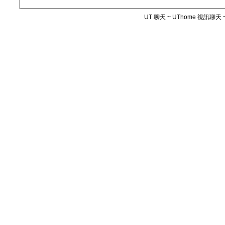
UT 聊天 ~ UThome 視訊聊天