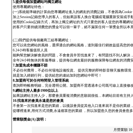
5.提供每個加盟網站均獨立網址
使用專屬網址特色：
(一)系統能準確的計算由您專屬網址進入的網友的消費記錄，不會因為Cookie or
加上Session記錄您導入的客人，但如果該客人換台電腦或電腦重新安裝或手
使用的Cookie記錄方式，再加上獨立網址的方式只要您的客人從您的專屬
的客戶只要持續消費您的獎金可以領一輩子，絕不漏算任何一筆獎金所以本
(二)我們提供每個廠商三組專屬網址：
您可以依您網站的風格，選擇適合的網站風格，達到最佳行銷效益提高您的
6.24小時客服值班人員
能夠幫您解決解會員的問題，不會會員辛苦找進來了，有問題找不到人解決，
全年24小時無休的客服專線，提供每位網友最好的服務保障每位網友的消費
7.加盟免成本穩賺不賠
不必任何費用，不必任何場地設備投資。 提供完整的即時影音聊天服務環境
就是加入經銷行列，提供給您的連結加到您網站中即可！
8.加盟商可於任何時間登入管理系統
查詢即時帳務明細，完全透明公開。加盟商不需透過本公司既可線上直接修
9.網站主持人最多1900位以上
如果該網站主持人少，那麼會員重複消費的意願就很低，本網站目前有主持人
10.找進來的會員永遠是您的會員
不會第一次找進來是您的業績，以後該會員從其他入口進來就不是你的業績
從哪裡進來,用何方式消費,永遠都算您的業績 ，所以加盟愈久您的會員會愈
營業額獎金(A) 說明：
月營業額 10