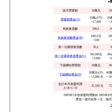
●
該月營業額
10萬元
2
10萬x17%
20
營業額獎金(A)
=17,000
=3
有效會員數
100人
2
100x1元
20
有效會員數獎金(B)
=100
=
第一次購買會員數
30人
30x100元
60
第一次購買會員獎金(C)
=3,000
=
下線網站營業額
30萬元
6
30萬元x5%
60
下線網站獎金(D)
= 15,000 元
= 3
合計本月加盟利潤
35,100 元
72
A+B+C+D
2005年5月份加盟利潤會於 2005
獎金一個月結算一次，隔月