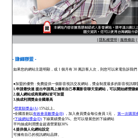
|
隱私權聲明
|
服務條款
|
- 賺錢聯盟 -
如果您的網站主題明顯，或 1 個月有 30 萬訪客人次，則您可以來電告訴
●加盟的優勢 : 免費提供一個影音視訊交友網站，獎金制度最多的影音視訊聯
1.申請最快速 提出申請馬上擁有自己專屬影音聊天室網站，可以開始經營賺
2.個人網站或商業網站皆可加盟
3.抽成利潤獎金全國最高
•
營業額獎金(A)
15%以上。
•全國首創以
有效會員數獎金(B)
，加入會員獎金每位會員 1元 ，
第一次購買會
•
下線網站獎金(D)
下線業績獎金5%。您可以發展您的下線網站
平均抽成利潤獎金超過營業額30%
4.提供個人化網站設定
可擁有自己的視訊網站品牌。